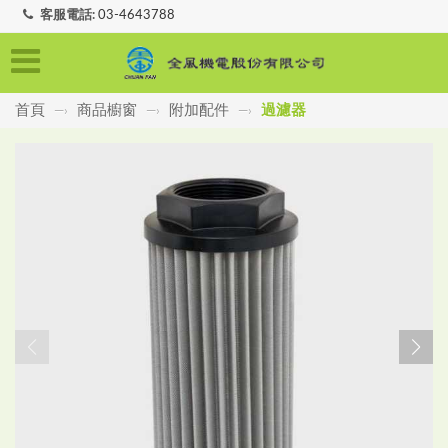
客服電話:
03-4643788
首頁
商品櫥窗
附加配件
過濾器
—›
—›
—›