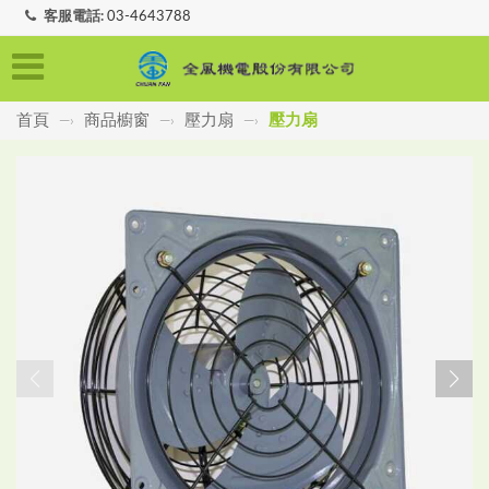
客服電話:
03-4643788
首頁
商品櫥窗
壓力扇
壓力扇
—›
—›
—›