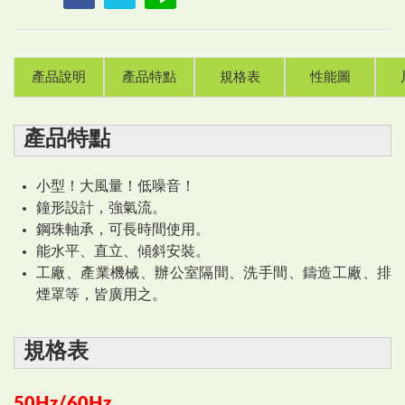
產品說明
產品特點
規格表
性能圖
產品特點
小型！大風量！低噪音！
鐘形設計，強氣流。
鋼珠軸承，可長時間使用。
能水平、直立、傾斜安裝。
工廠、產業機械、辦公室隔間、洗手間、鑄造工廠、排
煙罩等，皆廣用之。
規格表
50Hz/60Hz