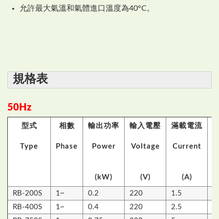
允許最大氣溫和氣體進口溫度為40°C。
規格表
50Hz
型式
相數
輸出功率
輸入電壓
滿載電流
Type
Phase
Power
Voltage
Current
V
(kW)
(V)
(A)
RB-200S
1~
0.2
220
1.5
6
RB-400S
1~
0.4
220
2.5
9