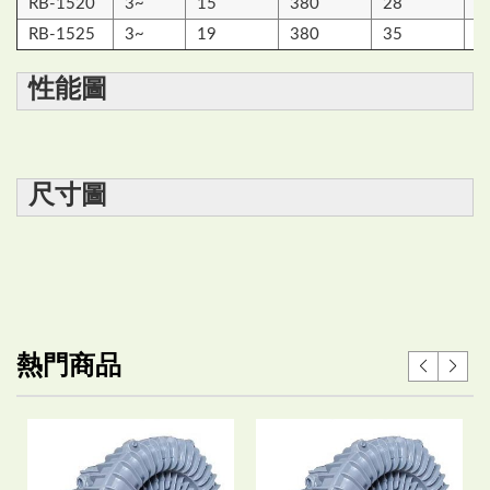
RB-1520
3~
15
380
28
2
RB-1525
3~
19
380
35
3
性能圖
尺寸圖
熱門商品