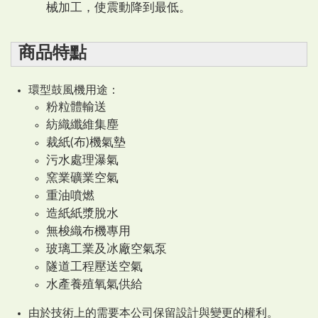
械加工，使震動降到最低。
商品特點
環型鼓風機用途：
粉粒體輸送
紡織纖維集塵
裁紙(布)機氣墊
污水處理瀑氣
窯業礦業空氣
重油噴燃
造紙紙漿脫水
無梭織布機專用
玻璃工業及冰廠空氣泵
隧道工程壓送空氣
水產養殖氧氣供給
由於技術上的需要本公司保留設計與變更的權利。