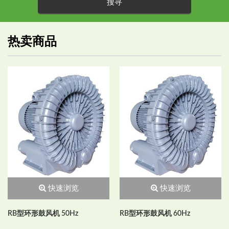
热卖商品
快速浏览
快速浏览
RB型环形鼓风机 50Hz
RB型环形鼓风机 60Hz