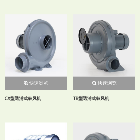
快速浏览
快速浏览
CX型透浦式鼓风机
TB型透浦式鼓风机