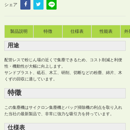
シェア
製品説明
特徴
仕様表
性能表
外
用途
配管レスで粉じん場の近くで集塵できるため、コスト削減と利便
性・機動性が大幅に向上します。
サンドブラスト、砥石、木工、研削、切断などの粉塵、綿片、木
くずの回収に適しています。
特徵
この集塵機はサイクロン集塵機とバッグ掃除機の利点を取り入れ
た当社の最新製品で、非常に強力な吸引力を持っています。
仕様表