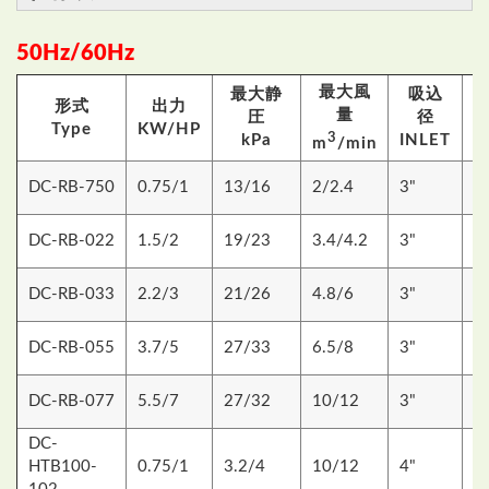
50Hz/60Hz
最大風
最大静
吸込
形式
出力
量
圧
径
Type
KW/HP
W
3
kPa
INLET
m
/min
DC-RB-750
0.75/1
13/16
2/2.4
3"
8
DC-RB-022
1.5/2
19/23
3.4/4.2
3"
9
DC-RB-033
2.2/3
21/26
4.8/6
3"
9
DC-RB-055
3.7/5
27/33
6.5/8
3"
1
DC-RB-077
5.5/7
27/32
10/12
3"
1
DC-
HTB100-
0.75/1
3.2/4
10/12
4"
1