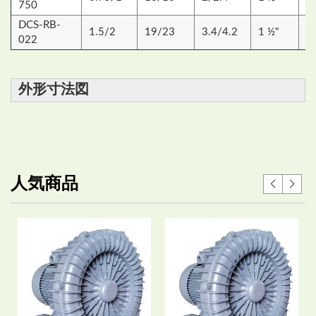
750
DCS-RB-
1.5/2
19/23
3.4/4.2
1 ½"
5
022
外形寸法図
人気商品