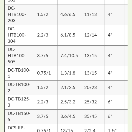
102
DC-
HTB100-
1.5/2
4.6/6.5
11/13
4"
1
203
DC-
HTB100-
2.2/3
6.1/8.5
12/14
4"
1
304
DC-
HTB100-
3.7/5
7.4/10.5
13/15
4"
1
505
DC-TB100-
0.75/1
1.3/1.8
13/15
4"
9
1
DC-TB100-
1.5/2
2.1/2.5
20/23
4"
1
2
DC-TB125-
2.2/3
2.5/3.2
25/32
6"
1
3
DC-TB150-
3.7/5
3.6/4.5
35/45
6"
1
5
DCS-RB-
0.75/1
13/16
2/2.4
1 ½"
4