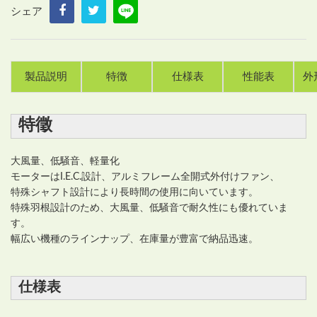
シェア
製品説明
特徴
仕様表
性能表
外
特徵
大風量、低騒音、軽量化
モーターはI.E.C.設計、アルミフレーム全開式外付けファン、
特殊シャフト設計により長時間の使用に向いています。
特殊羽根設計のため、大風量、低騒音で耐久性にも優れていま
す。
幅広い機種のラインナップ、在庫量が豊富で納品迅速。
仕様表